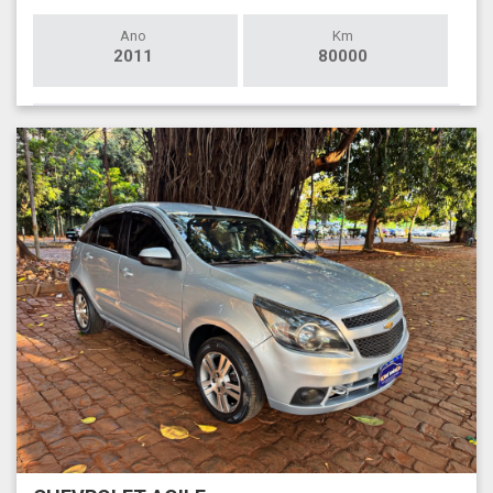
Ano
Km
2011
80000