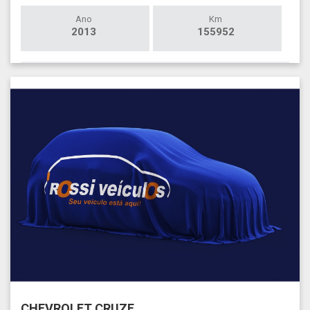
Ano
Km
2013
155952
CHEVROLET CRUZE