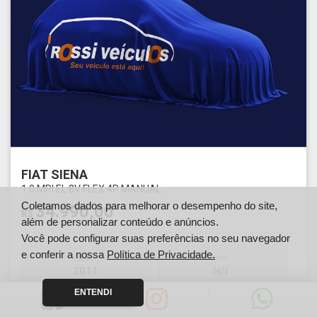
FIAT SIENA
1.0 MPI EL 8V FLEX 4P MANUAL
Coletamos dados para melhorar o desempenho do site,
34.990,00
R$
além de personalizar conteúdo e anúncios.
Você pode configurar suas preferências no seu navegador
e conferir a nossa
Política de Privacidade.
Ano
Km
2011
N/I
ENTENDI