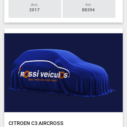
Ano
Km
2017
88394
CITROEN C3 AIRCROSS