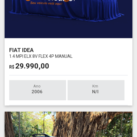
FIAT IDEA
1.4 MPI ELX 8V FLEX 4P MANUAL
29.990,00
R$
Ano
Km
2006
N/I