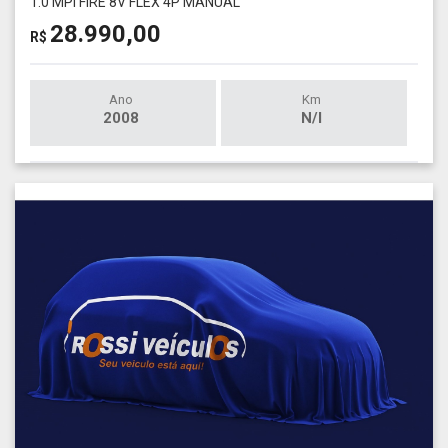
1.0 MPI FIRE 8V FLEX 4P MANUAL
28.990,00
R$
Ano
Km
2008
N/I