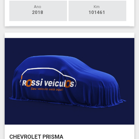
Ano
Km
2018
101461
CHEVROLET PRISMA