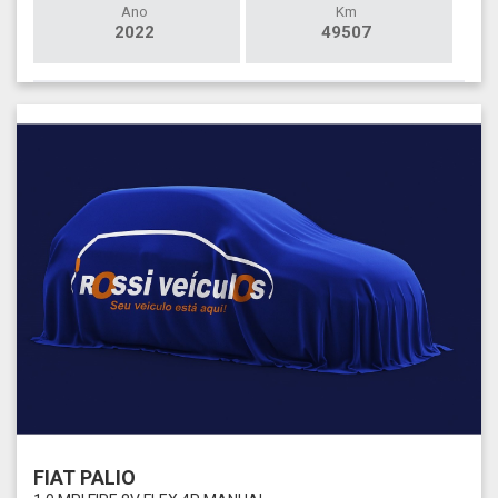
Ano
Km
2022
49507
FIAT PALIO